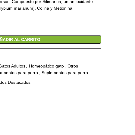
ersos. Compuesto por Silimarina, un antioxidante
ilybium marianum), Colina y Metionina.
ÑADIR AL CARRITO
Gatos Adultos
,
Homeopático gato
,
Otros
amentos para perro
,
Suplementos para perro
ctos Destacados