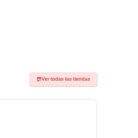
Ver todas las tiendas
Visita nuest
Didoland